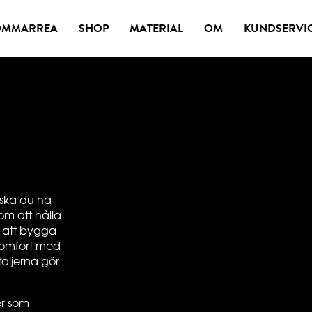
OMMARREA
SHOP
MATERIAL
OM
KUNDSERVI
 ska du ha
om att hålla
d att bygga
komfort med
taljerna gör
er som