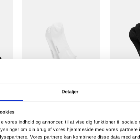
Detaljer
bu |
Strumpor "no-show" 5-pack |
Strumpor "
ookies
Bambuviskos | Vit
Bambuv
se vores indhold og annoncer, til at vise dig funktioner til sociale
Resteröds
R
oplysninger om din brug af vores hjemmeside med vores partnere i
40-45
ysepartnere. Vores partnere kan kombinere disse data med andr