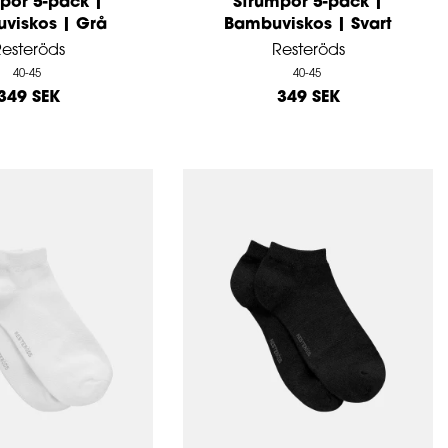
por 5-pack |
Strumpor 5-pack |
viskos | Grå
Bambuviskos | Svart
esteröds
Resteröds
40-45
40-45
349 SEK
349 SEK