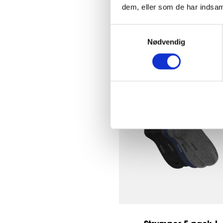
649 SEK
dem, eller som de har indsaml
551,65 SEK
Samtykkevalg
Nødvendig