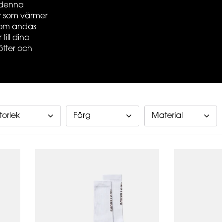
r denna
por som värmer
 som andas
ill dina
ötter och
torlek
Färg
Material