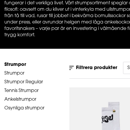
fungerar i det verkliga livet. Vårt strumpsortiment spegla
filosofi: oavsett om du kliver ut i vinterkyla med ullstrum
från tå till vad, rusar till jobbet i bekväma bomullssockor
under press, eller avrundar helgen med låga ankelsockor t
favoritsnakers – varje par är en investering i välmående f
trygg komfort.
Strumpor
Filtrera produkter
S
Strumpor
Strumpor Regular
Tennis Strumpor
Ankelstrumpor
Osynliga strumpor