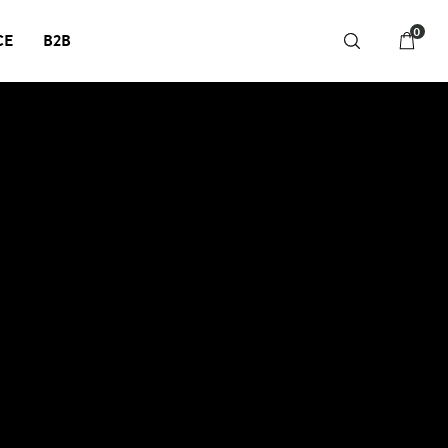
0
CE
B2B