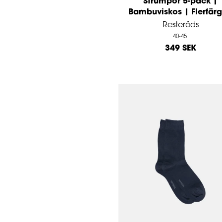
Strumpor 5-pack |
Bambuviskos | Flerfär
Resteröds
40-45
349 SEK