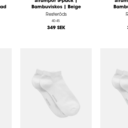
Strumpor 5-pack |
Strum
gad
Bambuviskos | Beige
Bambu
Resteröds
R
40-45
349 SEK