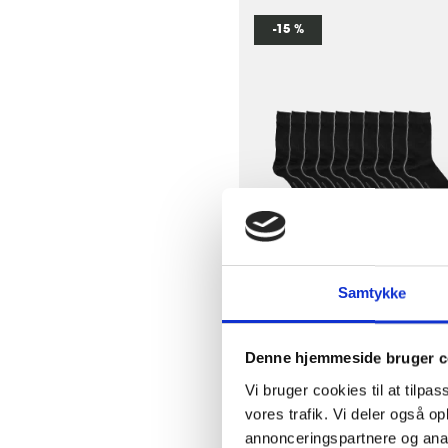
-15 %
Samtykke
10-pack strumpor | Bam
Denne hjemmeside bruger c
Svart
Vi bruger cookies til at tilpas
Resteröds
vores trafik. Vi deler også 
40-45
annonceringspartnere og anal