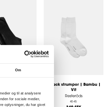
Om
no-show" 5-pack |
5-pack strumpor | Bambu |
iskos | Svart
Vit
 medier og til at analysere
esteröds
Resteröds
nden for sociale medier,
40-45
40-45
e oplysninger, du har givet