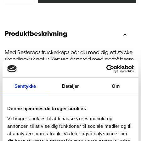
Produktbeskrivning
Med Resteröds truckerkeps bär du med dig ett stycke
skandinavisk natur. Kepsen är prydd med porträtt som
fångar de vilda och orörda landskap som format vår
region – en hyllning till naturarvet snarare än en vanlig
accessoar. Bär den med stolthet och dela passionen
Samtykke
Detaljer
Om
för det skandinaviska friluftsliv.
MPN:
35-77002-93-490
Denne hjemmeside bruger cookies
Vi bruger cookies til at tilpasse vores indhold og
annoncer, til at vise dig funktioner til sociale medier og til
at analysere vores trafik. Vi deler også oplysninger om