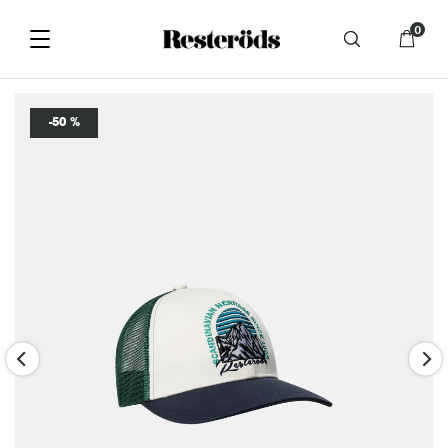
0
-50 %