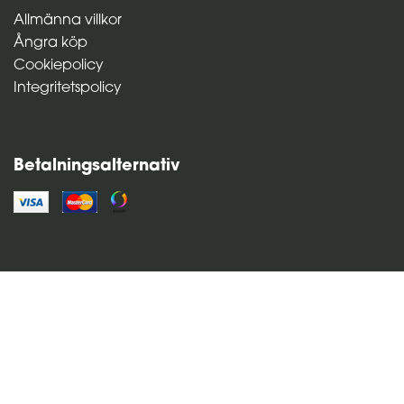
Allmänna villkor
Ångra köp
Cookiepolicy
Integritetspolicy
Betalningsalternativ
Resteröds - Upplandsgatan 45 - 113 28 Stockholm -
Sweden - Vat no: SE55 6817-7231 - Phone: +46 8 651 00
76