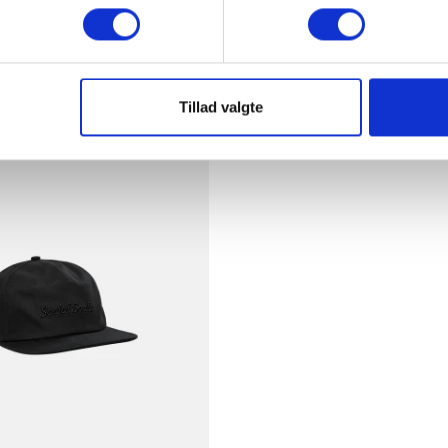
Shoppa allt
Tillad valgte