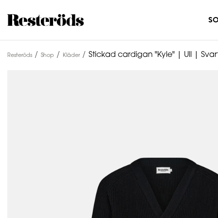
S
Stickad cardigan "Kyle" | Ull | Svar
Resteröds
Shop
Kläder