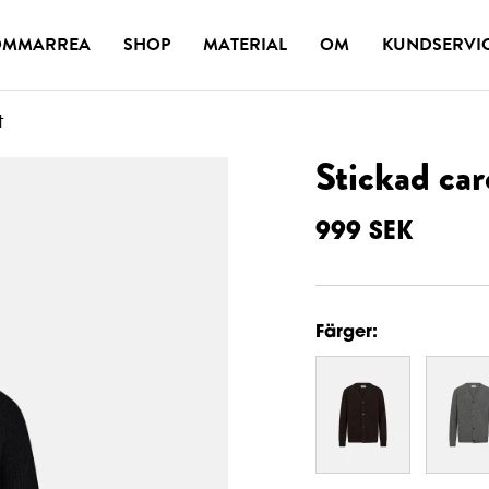
OMMARREA
SHOP
MATERIAL
OM
KUNDSERVI
t
Stickad card
999
SEK
Färger: