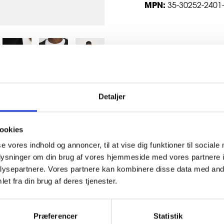
MPN:
35-30252-2401
Detaljer
ookies
365 DAGARS RETURRÄTT
se vores indhold og annoncer, til at vise dig funktioner til sociale
Utökad returrätt - 365 dagar
oplysninger om din brug af vores hjemmeside med vores partnere i
ysepartnere. Vores partnere kan kombinere disse data med andr
et fra din brug af deres tjenester.
Præferencer
Statistik