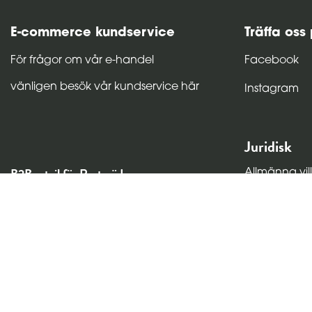
E-commerce kundservice
Träffa oss
För frågor om vår e-handel
Facebook
vänligen besök vår kundservice här
Instagram
Juridisk
B2B retail för Resteröds
Allmänna vil
Ångra köp
För frågor om retail
Cookiepolic
Integritetspo
vänligen besök vår B2B retail
kontaktsida här