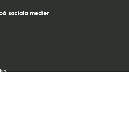
 på sociala medier
lkor
y
licy