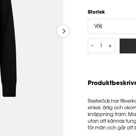
Storlek
Välj
–
+
Produktbeskriv
Resteröds har tillve
enkel, ärlig och okom
knäppning fram. Mat
utan att kännas tun
för män och går att b