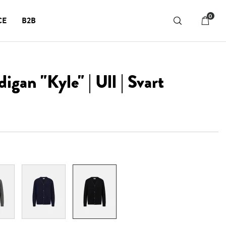
0
CE
B2B
igan "Kyle" | Ull | Svart