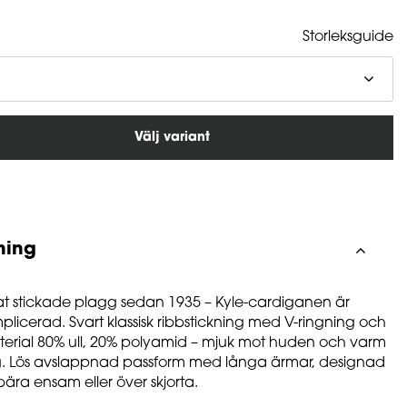
Storleksguide
Välj variant
ning
rkat stickade plagg sedan 1935 – Kyle-cardiganen är
plicerad. Svart klassisk ribbstickning med V-ringning och
erial 80% ull, 20% polyamid – mjuk mot huden och varm
g. Lös avslappnad passform med långa ärmar, designad
ära ensam eller över skjorta.