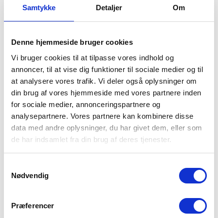
Samtykke
Detaljer
Om
Produktbeskrivning
Denne hjemmeside bruger cookies
Enkel basplagg från Resteröds med anor från 1935.
Vi bruger cookies til at tilpasse vores indhold og
Brun t-shirt med rund hals, korta ärmar och klassisk
annoncer, til at vise dig funktioner til sociale medier og til
passform – tyget är jämnt och slätt. 65% bambuviskos,
at analysere vores trafik. Vi deler også oplysninger om
30% bomull och 5% elastan ger mjukhet,
andningsbarhet och diskret stretch. En vardagst-shirt
din brug af vores hjemmeside med vores partnere inden
utan onödiga detaljer.
for sociale medier, annonceringspartnere og
analysepartnere. Vores partnere kan kombinere disse
MPN:
35-27041-200-87
data med andre oplysninger, du har givet dem, eller som
de har indsamlet fra din brug af deres tjenester.
Samtykkevalg
Nødvendig
Præferencer