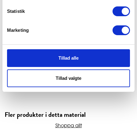
GRATIS FRAKT
Statistik
Gratis frakt vid köp över 1.000 SEK
Marketing
365 DAGARS RETURRÄTT
Utökad returrätt - 365 dagar
Tillad alle
SNABB LEVERERING
Vi sänder dina varor inom 0-1 vardagar
Tillad valgte
Fler produkter i detta material
Shoppa allt