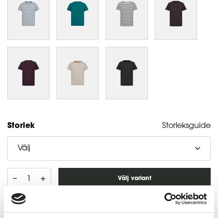
Storlek
Storleksguide
Välj
–
+
Välj variant