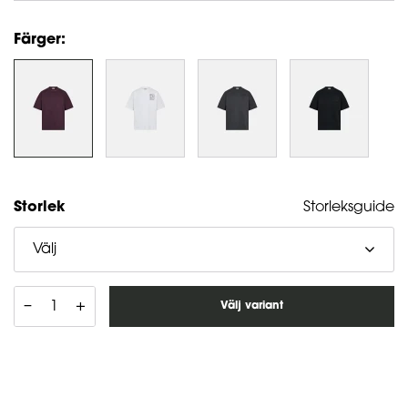
Färger:
Storlek
Storleksguide
Välj
–
+
Välj variant