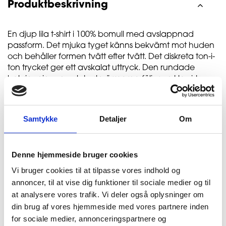
Produktbeskrivning
En djup lila t-shirt i 100% bomull med avslappnad
passform. Det mjuka tyget känns bekvämt mot huden
och behåller formen tvätt efter tvätt. Det diskreta ton-i-
ton trycket ger ett avskalat uttryck. Den rundade
halsringningen och korta ärmarna följer en klassisk
siluett med modern finish. Bomullen är vald för sin
andningsbarhet och naturliga mjukhet.
Samtykke
Detaljer
Om
MPN:
35-20252-2055-69
Denne hjemmeside bruger cookies
Vi bruger cookies til at tilpasse vores indhold og
annoncer, til at vise dig funktioner til sociale medier og til
at analysere vores trafik. Vi deler også oplysninger om
din brug af vores hjemmeside med vores partnere inden
for sociale medier, annonceringspartnere og