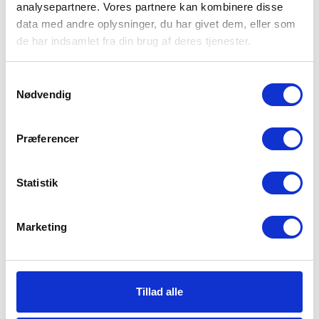
analysepartnere. Vores partnere kan kombinere disse
GRATIS FRAKT
data med andre oplysninger, du har givet dem, eller som
Gratis frakt vid köp över 1.000 SEK
de har indsamlet fra din brug af deres tjenester.
365 DAGARS RETURRÄTT
Samtykkevalg
Utökad returrätt - 365 dagar
Nødvendig
SNABB LEVERERING
Præferencer
Vi sänder dina varor inom 0-1 vardagar
Statistik
Marketing
Fler produkter i detta material
Shoppa allt
Tillad alle